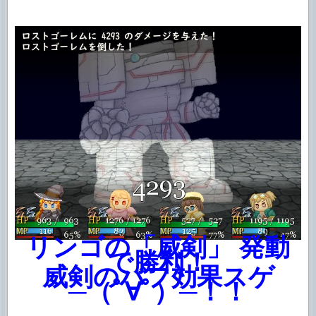
リンゴの「威剣」 発動
で勝利！
威剣のバフ効果スゲ
─（ﾟ∀ﾟ）─！！