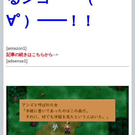
∀ﾟ）━━！！
[amazon1]
記事の続きはこちらから
-->
[adsense1]