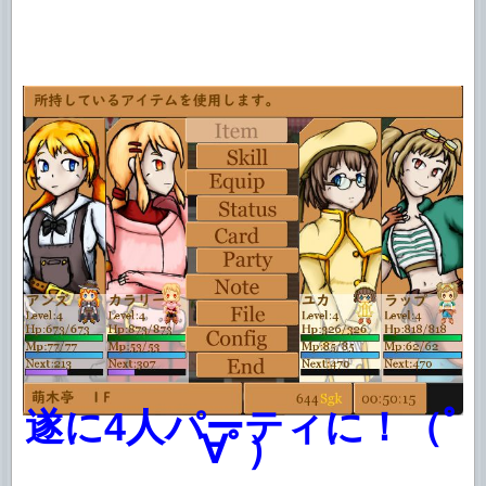
遂に4人パーティに！（ﾟ
∀ﾟ）