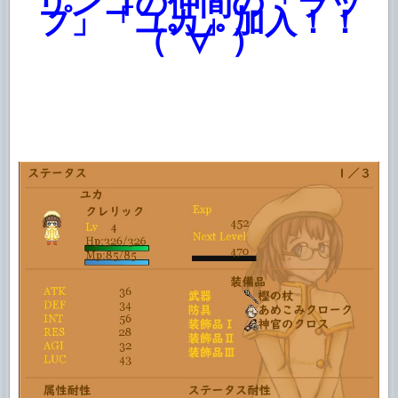
リンゴの仲間の「ラッ
プ」「ユカ」加入！！
（ﾟ∀ﾟ）