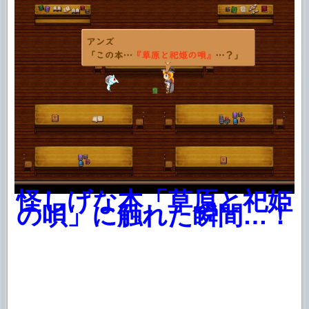
怪しげな本「草原と祀姫
の唄」に触れた瞬間…！