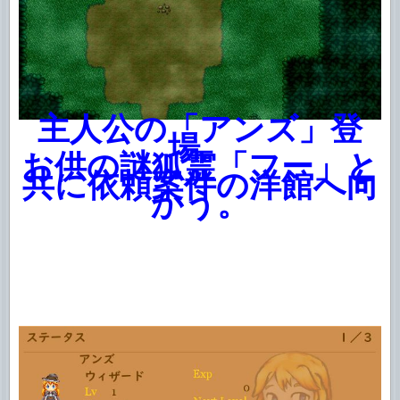
主人公の「アンズ」登
場。
お供の謎狐霊「フー」と
共に依頼案件の洋館へ向
かう。