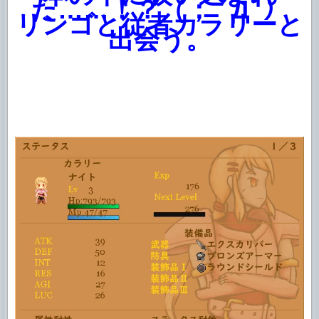
た……！？（； ﾟДﾟ）
リンゴと従者カラリーと
出会う。