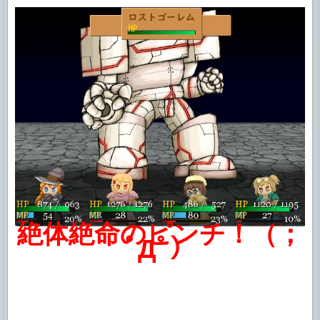
絶体絶命のピンチ！（；
ﾟДﾟ）