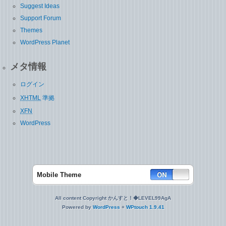
Suggest Ideas
Support Forum
Themes
WordPress Planet
メタ情報
ログイン
XHTML
準拠
XFN
WordPress
Mobile Theme
All content Copyright かんすと！◆LEVEL99AgA
Powered by
WordPress
+
WPtouch 1.9.41