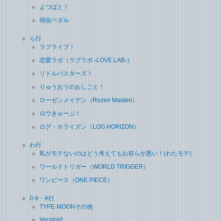
よつばと！
弱虫ペダル
ら行
ラブライブ！
恋愛ラボ（ラブラボ ‐LOVE LAB‐）
リトルバスターズ！
りゅうおうのおしごと！
ローゼンメイデン（Rozen Maiden）
ロウきゅーぶ！
ログ・ホライズン（LOG HORIZON）
わ行
私がモテないのはどう考えてもお前らが悪い！(わたモテ)
ワールドトリガー（WORLD TRIGGER）
ワンピース（ONE PIECE）
0-9・A行
TYPE-MOONその他
Vocaloid