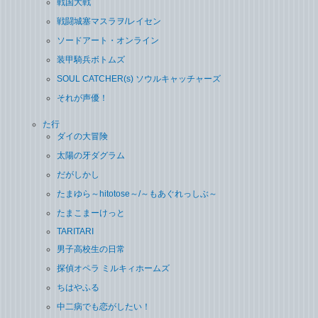
戦国大戦
戦闘城塞マスラヲ/レイセン
ソードアート・オンライン
装甲騎兵ボトムズ
SOUL CATCHER(s) ソウルキャッチャーズ
それが声優！
た行
ダイの大冒険
太陽の牙ダグラム
だがしかし
たまゆら～hitotose～/～もあぐれっしぶ～
たまこまーけっと
TARITARI
男子高校生の日常
探偵オペラ ミルキィホームズ
ちはやふる
中二病でも恋がしたい！