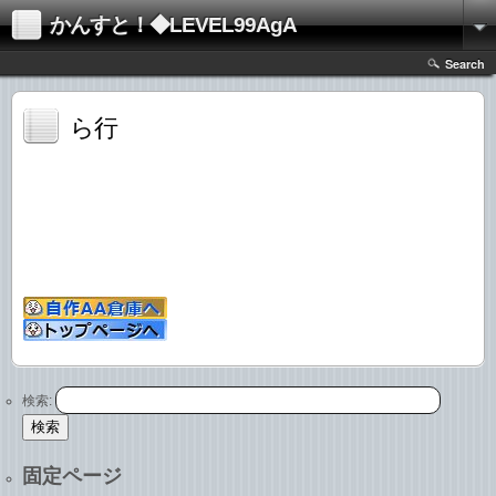
かんすと！◆LEVEL99AgA
Search
ら行
検索:
固定ページ