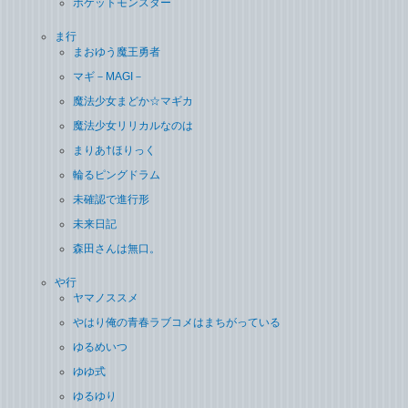
ポケットモンスター
ま行
まおゆう魔王勇者
マギ－MAGI－
魔法少女まどか☆マギカ
魔法少女リリカルなのは
まりあ†ほりっく
輪るピングドラム
未確認で進行形
未来日記
森田さんは無口。
や行
ヤマノススメ
やはり俺の青春ラブコメはまちがっている
ゆるめいつ
ゆゆ式
ゆるゆり