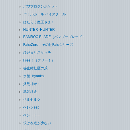
パワプロクンポケット
バトルガール ハイスクール
はたらく魔王さま！
HUNTER×HUNTER
BAMBOO BLADE（バンブーブレード）
Fate/Zero・その他Fateシリーズ
ひだまりスケッチ
Free！（フリー！）
秘密結社鷹の爪
氷菓 -hyouka-
貧乏神が！
武装錬金
ベルセルク
ヘレンesp
ベン・トー
僕は友達が少ない