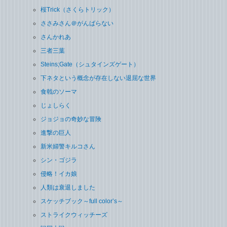
桜Trick（さくらトリック）
ささみさん＠がんばらない
さんかれあ
三者三葉
Steins;Gate（シュタインズゲート）
下ネタという概念が存在しない退屈な世界
食戟のソーマ
じょしらく
ジョジョの奇妙な冒険
進撃の巨人
新米婦警キルコさん
シン・ゴジラ
侵略！イカ娘
人類は衰退しました
スケッチブック～full color’s～
ストライクウィッチーズ