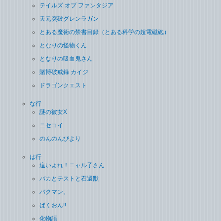
テイルズ オブ ファンタジア
天元突破グレンラガン
とある魔術の禁書目録（とある科学の超電磁砲）
となりの怪物くん
となりの吸血鬼さん
賭博破戒録 カイジ
ドラゴンクエスト
な行
謎の彼女X
ニセコイ
のんのんびより
は行
這いよれ！ニャル子さん
バカとテストと召還獣
バクマン。
ばくおん!!
化物語