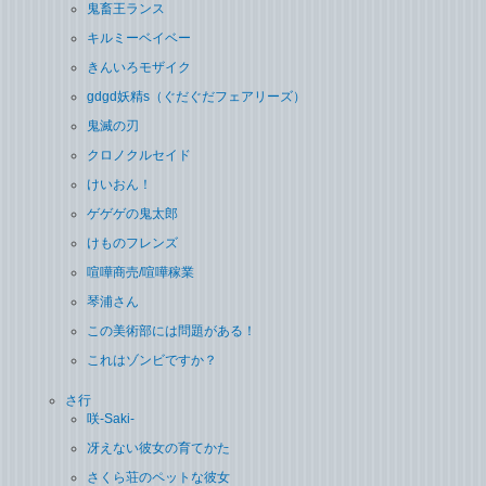
鬼畜王ランス
キルミーベイベー
きんいろモザイク
gdgd妖精s（ぐだぐだフェアリーズ）
鬼滅の刃
クロノクルセイド
けいおん！
ゲゲゲの鬼太郎
けものフレンズ
喧嘩商売/喧嘩稼業
琴浦さん
この美術部には問題がある！
これはゾンビですか？
さ行
咲-Saki-
冴えない彼女の育てかた
さくら荘のペットな彼女