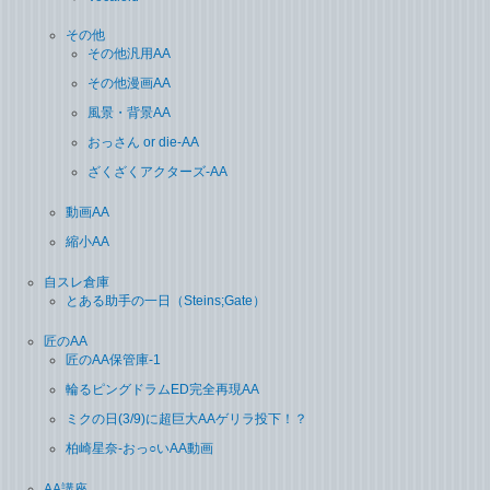
その他
その他汎用AA
その他漫画AA
風景・背景AA
おっさん or die-AA
ざくざくアクターズ-AA
動画AA
縮小AA
自スレ倉庫
とある助手の一日（Steins;Gate）
匠のAA
匠のAA保管庫-1
輪るピングドラムED完全再現AA
ミクの日(3/9)に超巨大AAゲリラ投下！？
柏崎星奈-おっ○いAA動画
AA講座