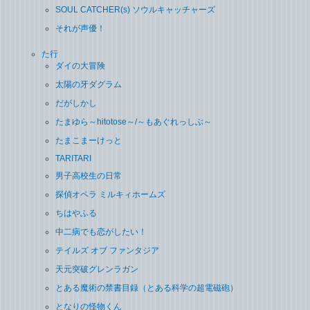
SOUL CATCHER(s) ソウルキャッチャーズ
それが声優！
た行
ダイの大冒険
太陽の牙ダグラム
だがしかし
たまゆら～hitotose～/～もあぐれっしぶ～
たまこまーけっと
TARITARI
男子高校生の日常
探偵オペラ ミルキィホームズ
ちはやふる
中二病でも恋がしたい！
テイルズ オブ ファンタジア
天元突破グレンラガン
とある魔術の禁書目録（とある科学の超電磁砲）
となりの怪物くん