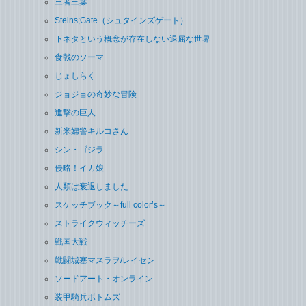
三者三葉
Steins;Gate（シュタインズゲート）
下ネタという概念が存在しない退屈な世界
食戟のソーマ
じょしらく
ジョジョの奇妙な冒険
進撃の巨人
新米婦警キルコさん
シン・ゴジラ
侵略！イカ娘
人類は衰退しました
スケッチブック～full color’s～
ストライクウィッチーズ
戦国大戦
戦闘城塞マスラヲ/レイセン
ソードアート・オンライン
装甲騎兵ボトムズ