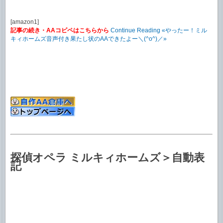
[amazon1]
記事の続き・AAコピペはこちらから
Continue Reading «やったー！ミル
キィホームズ音声付き果たし状のAAできたよー＼(^o^)／»
探偵オペラ ミルキィホームズ＞自動表
記