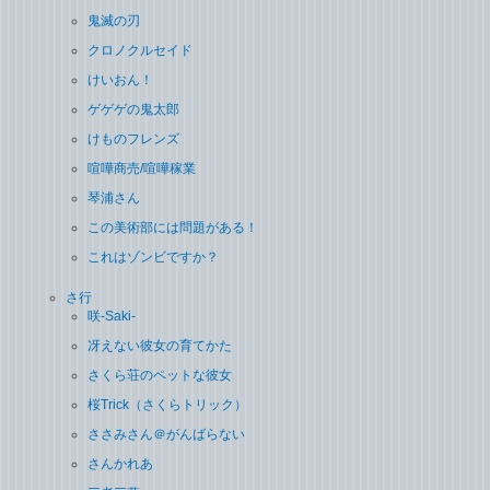
鬼滅の刃
クロノクルセイド
けいおん！
ゲゲゲの鬼太郎
けものフレンズ
喧嘩商売/喧嘩稼業
琴浦さん
この美術部には問題がある！
これはゾンビですか？
さ行
咲-Saki-
冴えない彼女の育てかた
さくら荘のペットな彼女
桜Trick（さくらトリック）
ささみさん＠がんばらない
さんかれあ