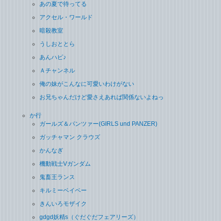
あの夏で待ってる
アクセル・ワールド
暗殺教室
うしおととら
あんハピ♪
Ａチャンネル
俺の妹がこんなに可愛いわけがない
お兄ちゃんだけど愛さえあれば関係ないよねっ
か行
ガールズ＆パンツァー(GIRLS und PANZER)
ガッチャマン クラウズ
かんなぎ
機動戦士Vガンダム
鬼畜王ランス
キルミーベイベー
きんいろモザイク
gdgd妖精s（ぐだぐだフェアリーズ）