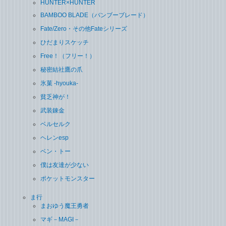
HUNTER×HUNTER
BAMBOO BLADE（バンブーブレード）
Fate/Zero・その他Fateシリーズ
ひだまりスケッチ
Free！（フリー！）
秘密結社鷹の爪
氷菓 -hyouka-
貧乏神が！
武装錬金
ベルセルク
ヘレンesp
ベン・トー
僕は友達が少ない
ポケットモンスター
ま行
まおゆう魔王勇者
マギ－MAGI－