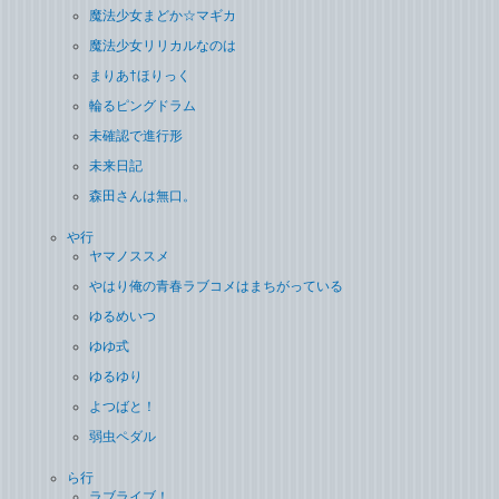
魔法少女まどか☆マギカ
魔法少女リリカルなのは
まりあ†ほりっく
輪るピングドラム
未確認で進行形
未来日記
森田さんは無口。
や行
ヤマノススメ
やはり俺の青春ラブコメはまちがっている
ゆるめいつ
ゆゆ式
ゆるゆり
よつばと！
弱虫ペダル
ら行
ラブライブ！