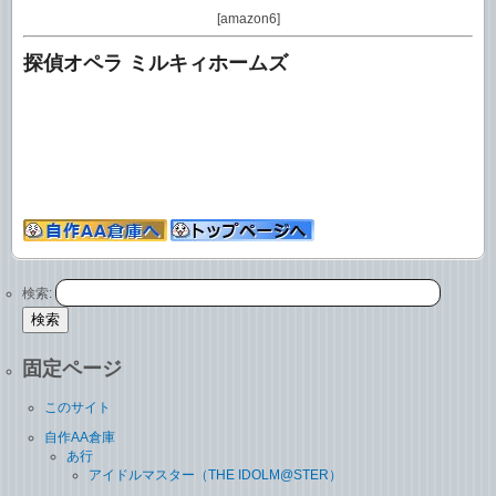
[amazon6]
探偵オペラ ミルキィホームズ
検索:
固定ページ
このサイト
自作AA倉庫
あ行
アイドルマスター（THE IDOLM@STER）