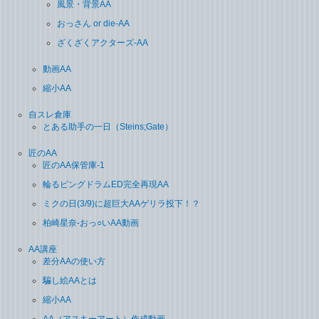
風景・背景AA
おっさん or die-AA
ざくざくアクターズ-AA
動画AA
縮小AA
自スレ倉庫
とある助手の一日（Steins;Gate）
匠のAA
匠のAA保管庫-1
輪るピングドラムED完全再現AA
ミクの日(3/9)に超巨大AAゲリラ投下！？
柏崎星奈-おっ○いAA動画
AA講座
差分AAの使い方
騙し絵AAとは
縮小AA
AA（アスキーアート）作成動画