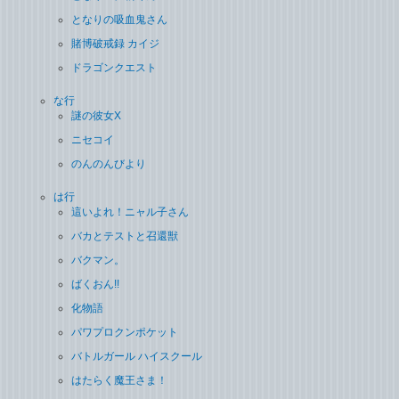
となりの吸血鬼さん
賭博破戒録 カイジ
ドラゴンクエスト
な行
謎の彼女X
ニセコイ
のんのんびより
は行
這いよれ！ニャル子さん
バカとテストと召還獣
バクマン。
ばくおん!!
化物語
パワプロクンポケット
バトルガール ハイスクール
はたらく魔王さま！