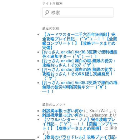
サイト内検索
検索
最近の投稿
【カードマスター二千六百年狂四郎】完
全攻略プレイ日記─（ﾟ∀ﾟ）─！！【全図
鑑コンプリート！】【攻略データまとめ
完備】
[おっさん or die] Ver36.3更新で便利機能
色々追加キタ━（ﾟ∀ﾟ）━！！
[おっさん or die] 漂白の塔-無限の徒労：
攻略おっさん！その7（ﾟ∀ﾟ）
[おっさん or die] 漂白の塔-無限の徒労：
攻略おっさん！その6＆隠し実績発見！
（ﾟ∀ﾟ）
[おっさん or die] Ver36.2更新で漂白の塔-
無限の徒労400階実装キタ━（ﾟ∀ﾟ）
━！！
最新のコメント
雑談掲示板っぽい何か
に KiralixWef より
雑談掲示板っぽい何か
に Larisatom より
【ソウルハンター・ノノ】完全攻略プレ
イ日記─（ﾟ∀ﾟ）─！！【図鑑コンプリー
ト！】【攻略データまとめ完備】
に 匿名
より
【救世のパラロドレル】攻略プレイ日記-