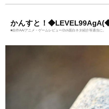
かんすと！◆LEVEL99AgA(◆L
■自作AA/アニメ・ゲームレビュー/2ch面白ネタ紹介等適当に。