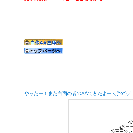
やったー！また白面の者のAAできたよー＼(^o^)／