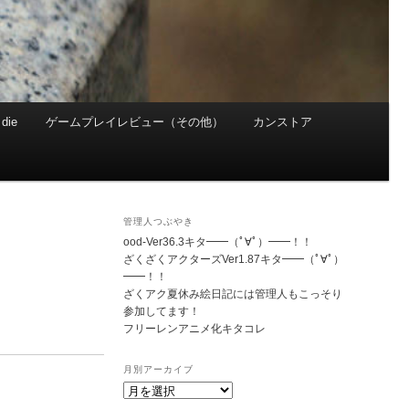
die
ゲームプレイレビュー（その他）
カンストア
管理人つぶやき
ood-Ver36.3キタ━━（ﾟ∀ﾟ）━━！！
ざくざくアクターズVer1.87キタ━━（ﾟ∀ﾟ）
━━！！
ざくアク夏休み絵日記には管理人もこっそり
参加してます！
フリーレンアニメ化キタコレ
月別アーカイブ