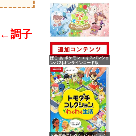
←調子
ぽこ あ ポケモン エキスパンショ
ンパス|オンラインコード版
価格：¥4,400
トモダチコレクション わくわく