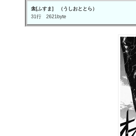
衾[ふすま] （うしおととら）
31行 2621byte