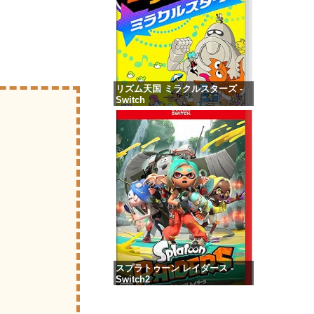
リズム天国 ミラクルスターズ -
Switch
価格：¥5,645
スプラトゥーン レイダース -
Switch2
価格：¥6,446