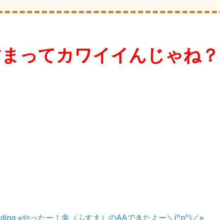
すまってカワイイんじゃね？
 Reading «やったー！衾（ふすま）のAAできたよー＼(^o^)／»