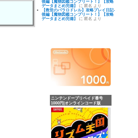
後編【魔物図鑑コンプリート！】【攻略
データまとめ完備】
に 匿名 より
【救世のパラロドレル】攻略プレイ日記-
後編【魔物図鑑コンプリート！】【攻略
データまとめ完備】
に 匿名 より
ニンテンドープリペイド番号
1000円|オンラインコード版
価格：¥1,000