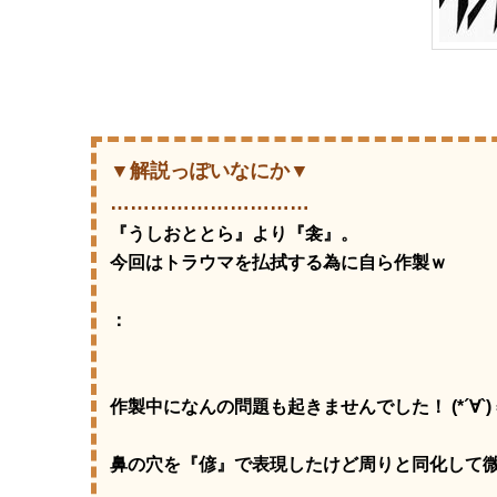
▼解説っぽいなにか▼
…………………………
『うしおととら』より『衾』。
今回はトラウマを払拭する為に自ら作製ｗ
：
作製中になんの問題も起きませんでした！ (*´∀`) 
鼻の穴を『偐』で表現したけど周りと同化して