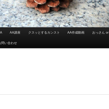
A
AA講座
クスッとするカンスト
AA作成動画
おっさん or 
お問い合わせ