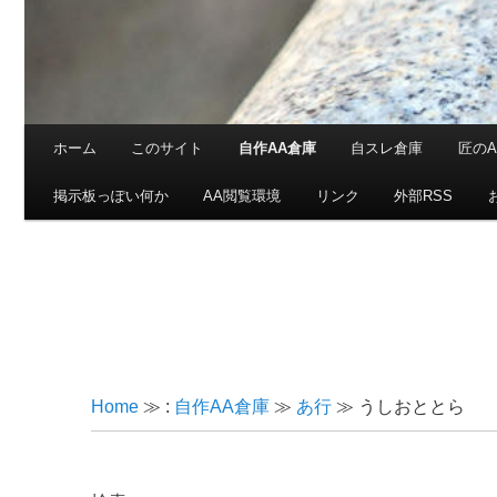
メインメニュー
ホーム
このサイト
自作AA倉庫
自スレ倉庫
匠のA
メインコンテンツへ移動
サブコンテンツへ移動
掲示板っぽい何か
AA閲覧環境
リンク
外部RSS
Home
≫ :
自作AA倉庫
≫
あ行
≫ うしおととら