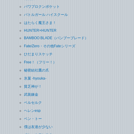
パワプロクンポケット
バトルガール ハイスクール
はたらく魔王さま！
HUNTER×HUNTER
BAMBOO BLADE（バンブーブレード）
Fate/Zero・その他Fateシリーズ
ひだまりスケッチ
Free！（フリー！）
秘密結社鷹の爪
氷菓 -hyouka-
貧乏神が！
武装錬金
ベルセルク
ヘレンesp
ベン・トー
僕は友達が少ない