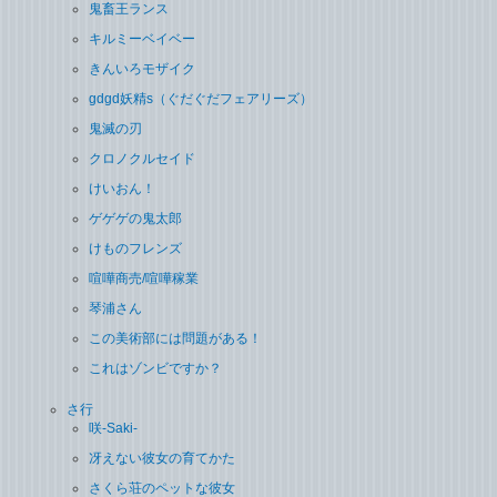
鬼畜王ランス
キルミーベイベー
きんいろモザイク
gdgd妖精s（ぐだぐだフェアリーズ）
鬼滅の刃
クロノクルセイド
けいおん！
ゲゲゲの鬼太郎
けものフレンズ
喧嘩商売/喧嘩稼業
琴浦さん
この美術部には問題がある！
これはゾンビですか？
さ行
咲-Saki-
冴えない彼女の育てかた
さくら荘のペットな彼女