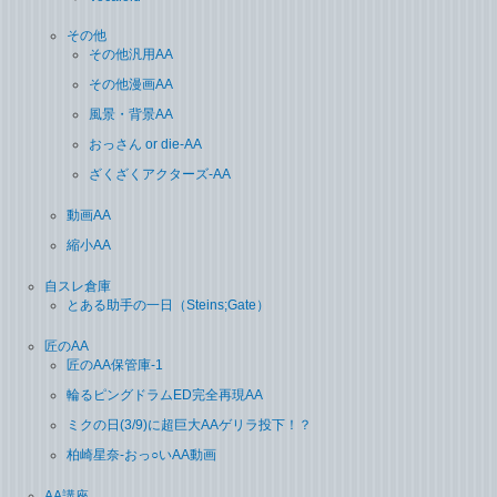
その他
その他汎用AA
その他漫画AA
風景・背景AA
おっさん or die-AA
ざくざくアクターズ-AA
動画AA
縮小AA
自スレ倉庫
とある助手の一日（Steins;Gate）
匠のAA
匠のAA保管庫-1
輪るピングドラムED完全再現AA
ミクの日(3/9)に超巨大AAゲリラ投下！？
柏崎星奈-おっ○いAA動画
AA講座