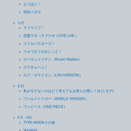
よつばと！
弱虫ペダル
ら行
ラブライブ！
恋愛ラボ（ラブラボ ‐LOVE LAB‐）
リトルバスターズ！
りゅうおうのおしごと！
ローゼンメイデン（Rozen Maiden）
ロウきゅーぶ！
ログ・ホライズン（LOG HORIZON）
わ行
私がモテないのはどう考えてもお前らが悪い！(わたモテ)
ワールドトリガー（WORLD TRIGGER）
ワンピース（ONE PIECE）
0-9・A行
TYPE-MOONその他
Vocaloid