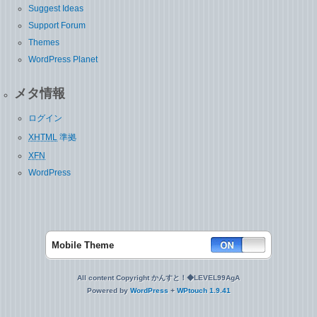
Suggest Ideas
Support Forum
Themes
WordPress Planet
メタ情報
ログイン
XHTML
準拠
XFN
WordPress
Mobile Theme
All content Copyright かんすと！◆LEVEL99AgA
Powered by
WordPress
+
WPtouch 1.9.41