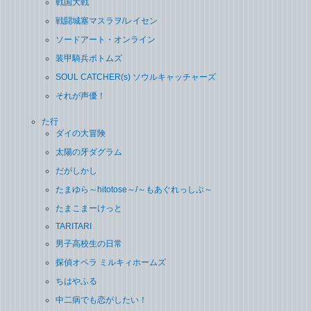
戦国大戦
戦闘城塞マスラヲ/レイセン
ソードアート・オンライン
装甲騎兵ボトムズ
SOUL CATCHER(s) ソウルキャッチャーズ
それが声優！
た行
ダイの大冒険
太陽の牙ダグラム
だがしかし
たまゆら～hitotose～/～もあぐれっしぶ～
たまこまーけっと
TARITARI
男子高校生の日常
探偵オペラ ミルキィホームズ
ちはやふる
中二病でも恋がしたい！