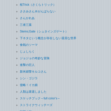
桜Trick（さくらトリック）
ささみさん＠がんばらない
さんかれあ
三者三葉
Steins;Gate（シュタインズゲート）
下ネタという概念が存在しない退屈な世界
食戟のソーマ
じょしらく
ジョジョの奇妙な冒険
進撃の巨人
新米婦警キルコさん
シン・ゴジラ
侵略！イカ娘
人類は衰退しました
スケッチブック～full color’s～
ストライクウィッチーズ