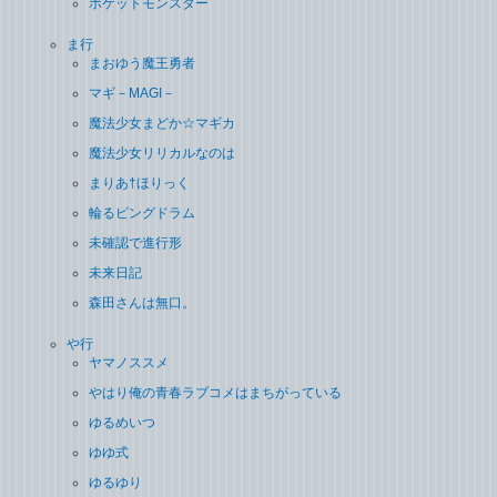
ポケットモンスター
ま行
まおゆう魔王勇者
マギ－MAGI－
魔法少女まどか☆マギカ
魔法少女リリカルなのは
まりあ†ほりっく
輪るピングドラム
未確認で進行形
未来日記
森田さんは無口。
や行
ヤマノススメ
やはり俺の青春ラブコメはまちがっている
ゆるめいつ
ゆゆ式
ゆるゆり