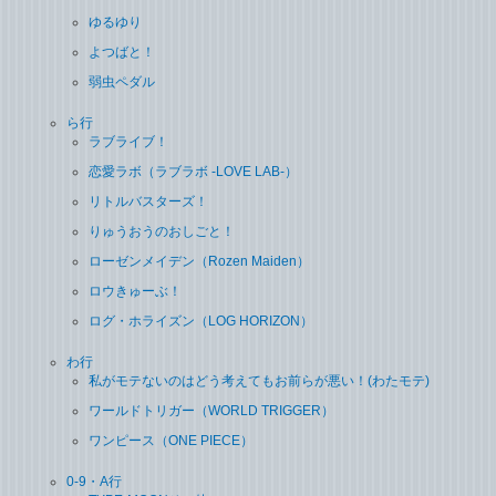
ゆるゆり
よつばと！
弱虫ペダル
ら行
ラブライブ！
恋愛ラボ（ラブラボ ‐LOVE LAB‐）
リトルバスターズ！
りゅうおうのおしごと！
ローゼンメイデン（Rozen Maiden）
ロウきゅーぶ！
ログ・ホライズン（LOG HORIZON）
わ行
私がモテないのはどう考えてもお前らが悪い！(わたモテ)
ワールドトリガー（WORLD TRIGGER）
ワンピース（ONE PIECE）
0-9・A行