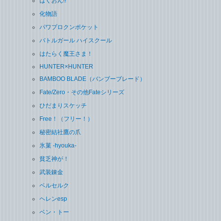
ばくおん!!
化物語
パワプロクンポケット
バトルガール ハイスクール
はたらく魔王さま！
HUNTER×HUNTER
BAMBOO BLADE（バンブーブレード）
Fate/Zero・その他Fateシリーズ
ひだまりスケッチ
Free！（フリー！）
秘密結社鷹の爪
氷菓 -hyouka-
貧乏神が！
武装錬金
ベルセルク
ヘレンesp
ベン・トー