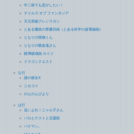
中二病でも恋がしたい！
テイルズ オブ ファンタジア
天元突破グレンラガン
とある魔術の禁書目録（とある科学の超電磁砲）
となりの怪物くん
となりの吸血鬼さん
賭博破戒録 カイジ
ドラゴンクエスト
な行
謎の彼女X
ニセコイ
のんのんびより
は行
這いよれ！ニャル子さん
バカとテストと召還獣
バクマン。