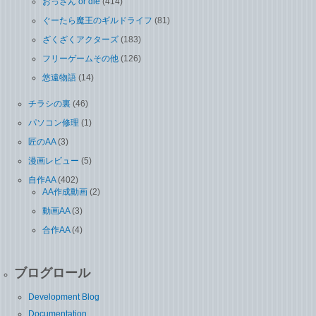
おっさん or die
(414)
ぐーたら魔王のギルドライフ
(81)
ざくざくアクターズ
(183)
フリーゲームその他
(126)
悠遠物語
(14)
チラシの裏
(46)
パソコン修理
(1)
匠のAA
(3)
漫画レビュー
(5)
自作AA
(402)
AA作成動画
(2)
動画AA
(3)
合作AA
(4)
ブログロール
Development Blog
Documentation