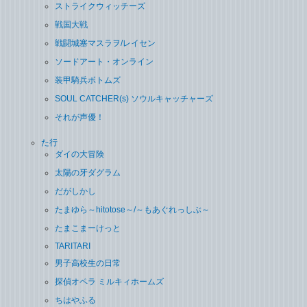
ストライクウィッチーズ
戦国大戦
戦闘城塞マスラヲ/レイセン
ソードアート・オンライン
装甲騎兵ボトムズ
SOUL CATCHER(s) ソウルキャッチャーズ
それが声優！
た行
ダイの大冒険
太陽の牙ダグラム
だがしかし
たまゆら～hitotose～/～もあぐれっしぶ～
たまこまーけっと
TARITARI
男子高校生の日常
探偵オペラ ミルキィホームズ
ちはやふる