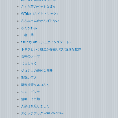
さくら荘のペットな彼女
桜Trick（さくらトリック）
ささみさん＠がんばらない
さんかれあ
三者三葉
Steins;Gate（シュタインズゲート）
下ネタという概念が存在しない退屈な世界
食戟のソーマ
じょしらく
ジョジョの奇妙な冒険
進撃の巨人
新米婦警キルコさん
シン・ゴジラ
侵略！イカ娘
人類は衰退しました
スケッチブック～full color’s～