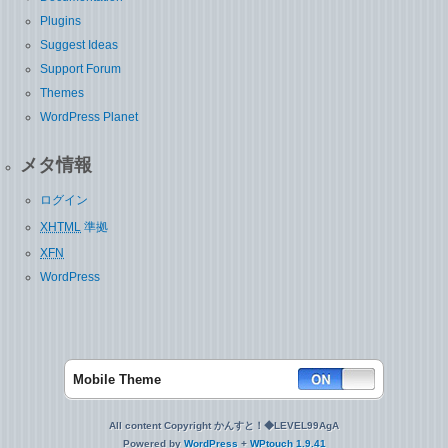
Plugins
Suggest Ideas
Support Forum
Themes
WordPress Planet
メタ情報
ログイン
XHTML
準拠
XFN
WordPress
Mobile Theme
All content Copyright かんすと！◆LEVEL99AgA
Powered by
WordPress
+
WPtouch 1.9.41