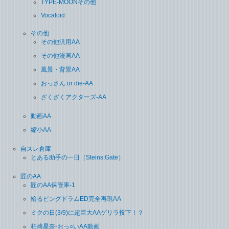
TYPE-MOONその他
Vocaloid
その他
その他汎用AA
その他漫画AA
風景・背景AA
おっさん or die-AA
ざくざくアクターズ-AA
動画AA
縮小AA
自スレ倉庫
とある助手の一日（Steins;Gate）
匠のAA
匠のAA保管庫-1
輪るピングドラムED完全再現AA
ミクの日(3/9)に超巨大AAゲリラ投下！？
柏崎星奈-おっ○いAA動画