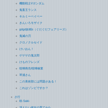
機動戦士Vガンダム
鬼畜王ランス
キルミーベイベー
きんいろモザイク
gdgd妖精s（ぐだぐだフェアリーズ）
鬼滅の刃
クロノクルセイド
けいおん！
ゲゲゲの鬼太郎
けものフレンズ
喧嘩商売/喧嘩稼業
琴浦さん
この美術部には問題がある！
これはゾンビですか？
さ行
咲-Saki-
冴えない彼女の育てかた