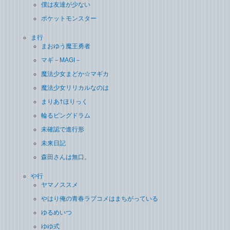
僕は友達が少ない
ポケットモンスター
ま行
まおゆう魔王勇者
マギ－MAGI－
魔法少女まどか☆マギカ
魔法少女リリカルなのは
まりあ†ほりっく
輪るピングドラム
未確認で進行形
未来日記
森田さんは無口。
や行
ヤマノススメ
やはり俺の青春ラブコメはまちがっている
ゆるめいつ
ゆゆ式