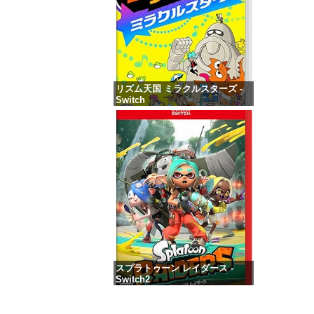
リズム天国 ミラクルスターズ -
Switch
価格：¥5,645
スプラトゥーン レイダース -
Switch2
価格：¥6,445