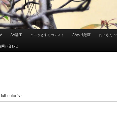
A
AA講座
クスッとするカンスト
AA作成動画
おっさん or 
お問い合わせ
 color’s～