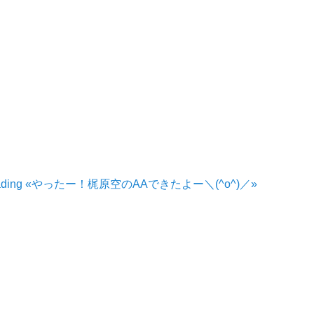
 Reading «やったー！梶原空のAAできたよー＼(^o^)／»