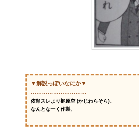
▼解説っぽいなにか▼
…………………………
依頼スレより梶原空 (かじわらそら)。
なんとなーく作製。