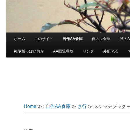
メインメニュー
ホーム
このサイト
自作AA倉庫
自スレ倉庫
匠のA
メインコンテンツへ移動
サブコンテンツへ移動
掲示板っぽい何か
AA閲覧環境
リンク
外部RSS
Home
≫ :
自作AA倉庫
≫
さ行
≫ スケッチブック～full