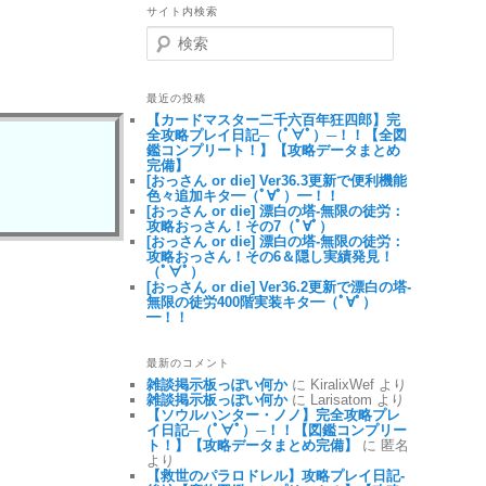
サイト内検索
検索
最近の投稿
【カードマスター二千六百年狂四郎】完
全攻略プレイ日記─（ﾟ∀ﾟ）─！！【全図
鑑コンプリート！】【攻略データまとめ
完備】
[おっさん or die] Ver36.3更新で便利機能
色々追加キタ━（ﾟ∀ﾟ）━！！
[おっさん or die] 漂白の塔-無限の徒労：
攻略おっさん！その7（ﾟ∀ﾟ）
[おっさん or die] 漂白の塔-無限の徒労：
攻略おっさん！その6＆隠し実績発見！
（ﾟ∀ﾟ）
[おっさん or die] Ver36.2更新で漂白の塔-
無限の徒労400階実装キタ━（ﾟ∀ﾟ）
━！！
最新のコメント
雑談掲示板っぽい何か
に KiralixWef より
雑談掲示板っぽい何か
に Larisatom より
【ソウルハンター・ノノ】完全攻略プレ
イ日記─（ﾟ∀ﾟ）─！！【図鑑コンプリー
ト！】【攻略データまとめ完備】
に 匿名
より
【救世のパラロドレル】攻略プレイ日記-