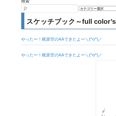
検索
スケッチブック～full color’
やったー！梶原空のAAできたよー＼(^o^)／
やったー！梶原空のAAできたよー＼(^o^)／