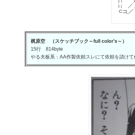
梶原空 （スケッチブック～full color's～）
15行 814byte
やる夫板系：AA作製依頼スレにて依頼を請けて