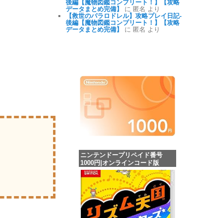
後編【魔物図鑑コンプリート！】【攻略
データまとめ完備】
に 匿名 より
【救世のパラロドレル】攻略プレイ日記-
後編【魔物図鑑コンプリート！】【攻略
データまとめ完備】
に 匿名 より
ニンテンドープリペイド番号
1000円|オンラインコード版
価格：¥1,000