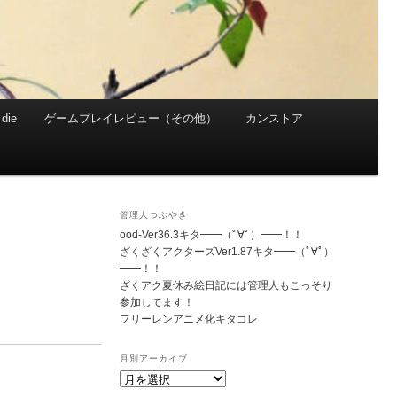
die
ゲームプレイレビュー（その他）
カンストア
管理人つぶやき
ood-Ver36.3キタ━━（ﾟ∀ﾟ）━━！！
ざくざくアクターズVer1.87キタ━━（ﾟ∀ﾟ）
━━！！
ざくアク夏休み絵日記には管理人もこっそり
参加してます！
フリーレンアニメ化キタコレ
月別アーカイブ