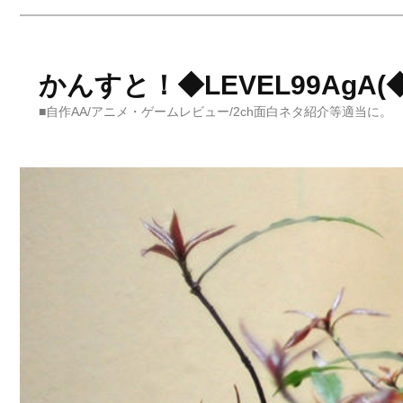
かんすと！◆LEVEL99AgA(◆L
■自作AA/アニメ・ゲームレビュー/2ch面白ネタ紹介等適当に。