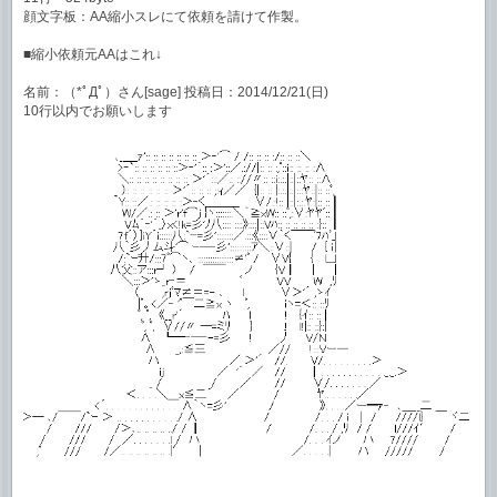
顔文字板：AA縮小スレにて依頼を請けて作製。
■縮小依頼元AAはこれ↓
名前：（*ﾟДﾟ）さん[sage] 投稿日：2014/12/21(日)
10行以内でお願いします