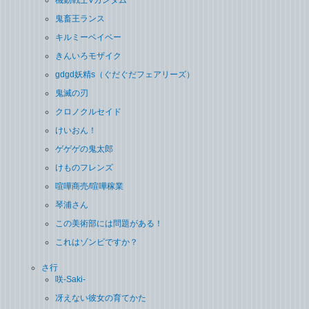
機動戦士Vガンダム
鬼畜王ランス
キルミーベイベー
きんいろモザイク
gdgd妖精s（ぐだぐだフェアリーズ）
鬼滅の刃
クロノクルセイド
けいおん！
ゲゲゲの鬼太郎
けものフレンズ
喧嘩商売/喧嘩稼業
琴浦さん
この美術部には問題がある！
これはゾンビですか？
さ行
咲-Saki-
冴えない彼女の育てかた