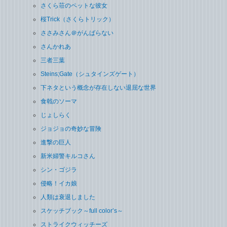
さくら荘のペットな彼女
桜Trick（さくらトリック）
ささみさん＠がんばらない
さんかれあ
三者三葉
Steins;Gate（シュタインズゲート）
下ネタという概念が存在しない退屈な世界
食戟のソーマ
じょしらく
ジョジョの奇妙な冒険
進撃の巨人
新米婦警キルコさん
シン・ゴジラ
侵略！イカ娘
人類は衰退しました
スケッチブック～full color’s～
ストライクウィッチーズ