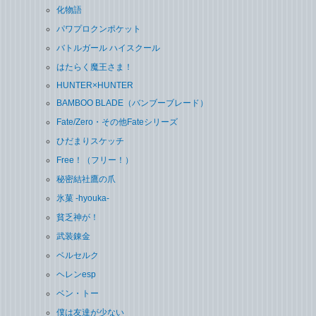
化物語
パワプロクンポケット
バトルガール ハイスクール
はたらく魔王さま！
HUNTER×HUNTER
BAMBOO BLADE（バンブーブレード）
Fate/Zero・その他Fateシリーズ
ひだまりスケッチ
Free！（フリー！）
秘密結社鷹の爪
氷菓 -hyouka-
貧乏神が！
武装錬金
ベルセルク
ヘレンesp
ベン・トー
僕は友達が少ない