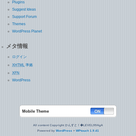
Plugins
Suggest Ideas
Support Forum
Themes
WordPress Planet
メタ情報
ログイン
XHTML
準拠
XFN
WordPress
Mobile Theme
All content Copyright かんすと！◆LEVEL99AgA
Powered by
WordPress
+
WPtouch 1.9.41