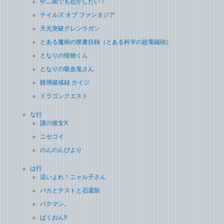
中二病でも恋がしたい！
テイルズ オブ ファンタジア
天元突破グレンラガン
とある魔術の禁書目録（とある科学の超電磁砲）
となりの怪物くん
となりの吸血鬼さん
賭博破戒録 カイジ
ドラゴンクエスト
な行
謎の彼女X
ニセコイ
のんのんびより
は行
這いよれ！ニャル子さん
バカとテストと召還獣
バクマン。
ばくおん!!