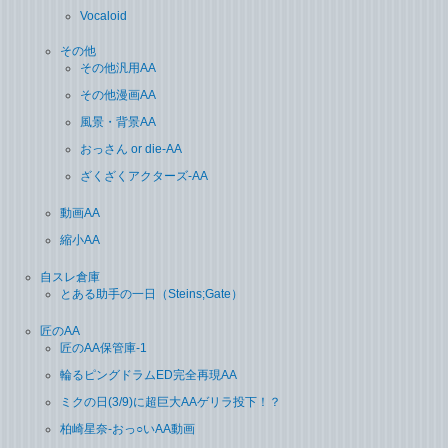
Vocaloid
その他
その他汎用AA
その他漫画AA
風景・背景AA
おっさん or die-AA
ざくざくアクターズ-AA
動画AA
縮小AA
自スレ倉庫
とある助手の一日（Steins;Gate）
匠のAA
匠のAA保管庫-1
輪るピングドラムED完全再現AA
ミクの日(3/9)に超巨大AAゲリラ投下！？
柏崎星奈-おっ○いAA動画