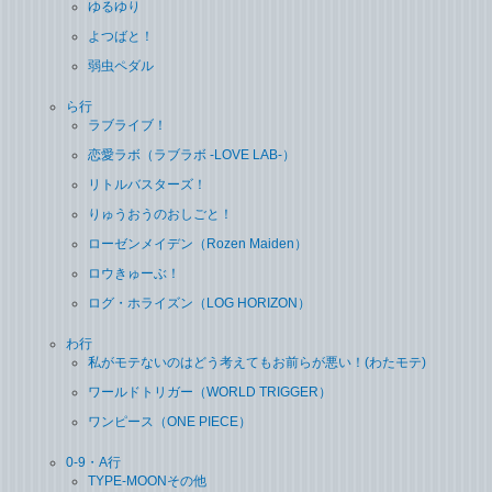
ゆるゆり
よつばと！
弱虫ペダル
ら行
ラブライブ！
恋愛ラボ（ラブラボ ‐LOVE LAB‐）
リトルバスターズ！
りゅうおうのおしごと！
ローゼンメイデン（Rozen Maiden）
ロウきゅーぶ！
ログ・ホライズン（LOG HORIZON）
わ行
私がモテないのはどう考えてもお前らが悪い！(わたモテ)
ワールドトリガー（WORLD TRIGGER）
ワンピース（ONE PIECE）
0-9・A行
TYPE-MOONその他