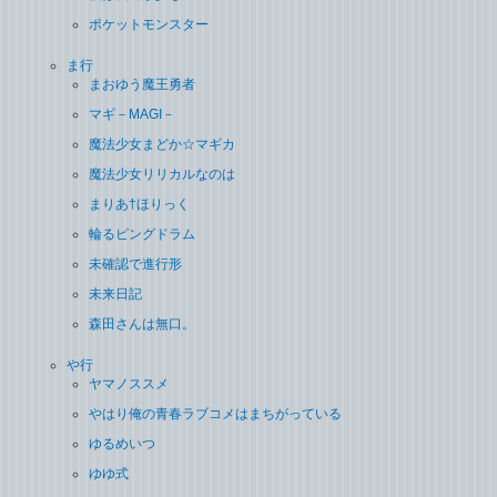
ポケットモンスター
ま行
まおゆう魔王勇者
マギ－MAGI－
魔法少女まどか☆マギカ
魔法少女リリカルなのは
まりあ†ほりっく
輪るピングドラム
未確認で進行形
未来日記
森田さんは無口。
や行
ヤマノススメ
やはり俺の青春ラブコメはまちがっている
ゆるめいつ
ゆゆ式