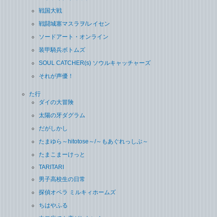
戦国大戦
戦闘城塞マスラヲ/レイセン
ソードアート・オンライン
装甲騎兵ボトムズ
SOUL CATCHER(s) ソウルキャッチャーズ
それが声優！
た行
ダイの大冒険
太陽の牙ダグラム
だがしかし
たまゆら～hitotose～/～もあぐれっしぶ～
たまこまーけっと
TARITARI
男子高校生の日常
探偵オペラ ミルキィホームズ
ちはやふる