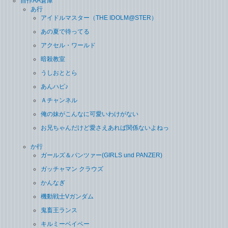
自作AA倉庫
あ行
アイドルマスター（THE IDOLM@STER）
あの夏で待ってる
アクセル・ワールド
暗殺教室
うしおととら
あんハピ♪
Ａチャンネル
俺の妹がこんなに可愛いわけがない
お兄ちゃんだけど愛さえあれば関係ないよねっ
か行
ガールズ＆パンツァー(GIRLS und PANZER)
ガッチャマン クラウズ
かんなぎ
機動戦士Vガンダム
鬼畜王ランス
キルミーベイベー