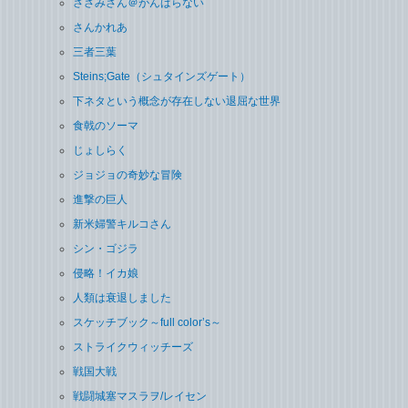
ささみさん＠がんばらない
さんかれあ
三者三葉
Steins;Gate（シュタインズゲート）
下ネタという概念が存在しない退屈な世界
食戟のソーマ
じょしらく
ジョジョの奇妙な冒険
進撃の巨人
新米婦警キルコさん
シン・ゴジラ
侵略！イカ娘
人類は衰退しました
スケッチブック～full color’s～
ストライクウィッチーズ
戦国大戦
戦闘城塞マスラヲ/レイセン