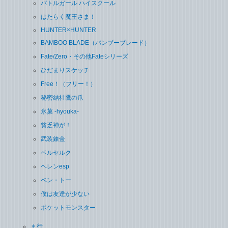
バトルガール ハイスクール
はたらく魔王さま！
HUNTER×HUNTER
BAMBOO BLADE（バンブーブレード）
Fate/Zero・その他Fateシリーズ
ひだまりスケッチ
Free！（フリー！）
秘密結社鷹の爪
氷菓 -hyouka-
貧乏神が！
武装錬金
ベルセルク
ヘレンesp
ベン・トー
僕は友達が少ない
ポケットモンスター
ま行