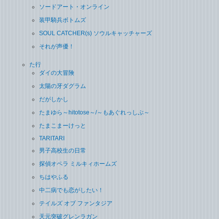
ソードアート・オンライン
装甲騎兵ボトムズ
SOUL CATCHER(s) ソウルキャッチャーズ
それが声優！
た行
ダイの大冒険
太陽の牙ダグラム
だがしかし
たまゆら～hitotose～/～もあぐれっしぶ～
たまこまーけっと
TARITARI
男子高校生の日常
探偵オペラ ミルキィホームズ
ちはやふる
中二病でも恋がしたい！
テイルズ オブ ファンタジア
天元突破グレンラガン