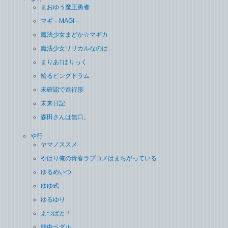
まおゆう魔王勇者
マギ－MAGI－
魔法少女まどか☆マギカ
魔法少女リリカルなのは
まりあ†ほりっく
輪るピングドラム
未確認で進行形
未来日記
森田さんは無口。
や行
ヤマノススメ
やはり俺の青春ラブコメはまちがっている
ゆるめいつ
ゆゆ式
ゆるゆり
よつばと！
弱虫ペダル