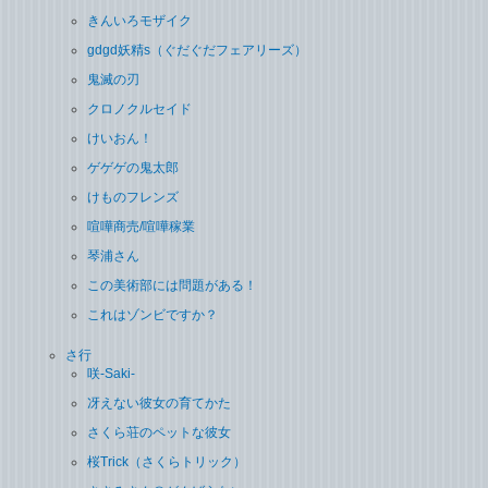
きんいろモザイク
gdgd妖精s（ぐだぐだフェアリーズ）
鬼滅の刃
クロノクルセイド
けいおん！
ゲゲゲの鬼太郎
けものフレンズ
喧嘩商売/喧嘩稼業
琴浦さん
この美術部には問題がある！
これはゾンビですか？
さ行
咲-Saki-
冴えない彼女の育てかた
さくら荘のペットな彼女
桜Trick（さくらトリック）