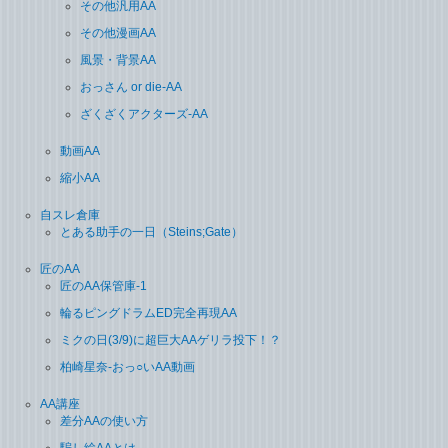
その他汎用AA
その他漫画AA
風景・背景AA
おっさん or die-AA
ざくざくアクターズ-AA
動画AA
縮小AA
自スレ倉庫
とある助手の一日（Steins;Gate）
匠のAA
匠のAA保管庫-1
輪るピングドラムED完全再現AA
ミクの日(3/9)に超巨大AAゲリラ投下！？
柏崎星奈-おっ○いAA動画
AA講座
差分AAの使い方