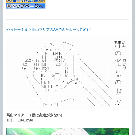
やったー！また高山マリアのAAできたよー＼(^o^)／
高山マリア （僕は友達が少ない）
18行 1941byte