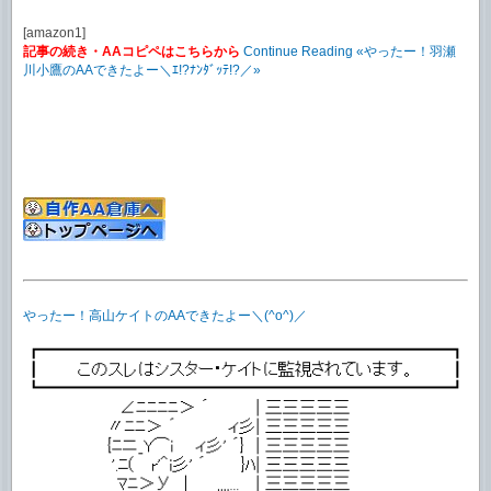
[amazon1]
記事の続き・AAコピペはこちらから
Continue Reading «やったー！羽瀬
川小鷹のAAできたよー＼ｴ!?ﾅﾝﾀﾞｯﾃ!?／»
やったー！高山ケイトのAAできたよー＼(^o^)／