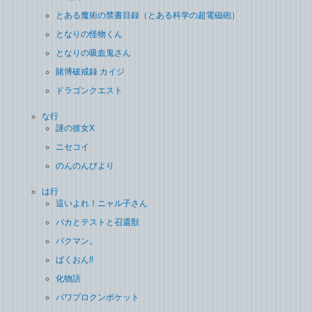
とある魔術の禁書目録（とある科学の超電磁砲）
となりの怪物くん
となりの吸血鬼さん
賭博破戒録 カイジ
ドラゴンクエスト
な行
謎の彼女X
ニセコイ
のんのんびより
は行
這いよれ！ニャル子さん
バカとテストと召還獣
バクマン。
ばくおん!!
化物語
パワプロクンポケット