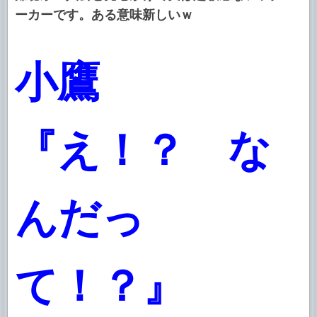
ーカーです。ある意味新しいｗ
小鷹
『え！？ な
んだっ
て！？』