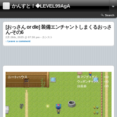
かんすと！◆LEVEL99AgA
Search
[おっさん or die] 装備エンチャントしまくるおっさ
ん-その6
2月 28th, 2025 @ 07:30 pm › カンスト
↓ Leave a comment