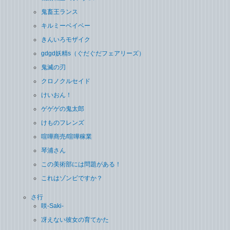
鬼畜王ランス
キルミーベイベー
きんいろモザイク
gdgd妖精s（ぐだぐだフェアリーズ）
鬼滅の刃
クロノクルセイド
けいおん！
ゲゲゲの鬼太郎
けものフレンズ
喧嘩商売/喧嘩稼業
琴浦さん
この美術部には問題がある！
これはゾンビですか？
さ行
咲-Saki-
冴えない彼女の育てかた