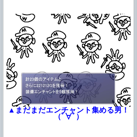
▲まだまだエンチャント集める男！
（ﾟ∀ﾟ）