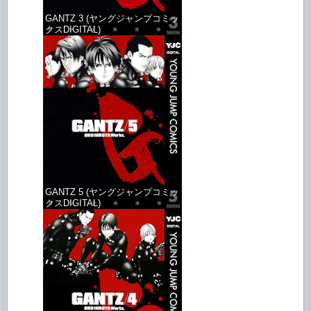
GANTZ 3 (ヤングジャンプコミッ
クスDIGITAL)
GANTZ 5 (ヤングジャンプコミッ
クスDIGITAL)