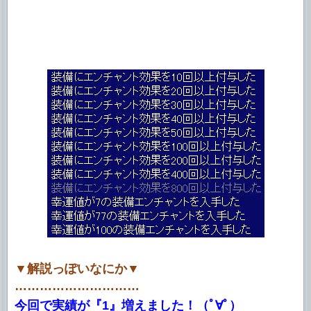
▼解説っぽいなにか▼
…………………………
今回で実績が『1』増えました！（ﾟ∀ﾟ）