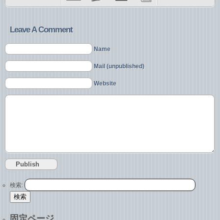
Leave A Comment
Name
Mail (unpublished)
Website
検索:
固定ページ