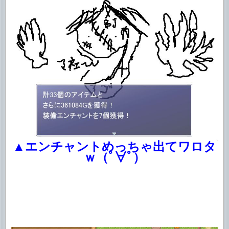
▲エンチャントめっちゃ出てワロタ
ｗ（ﾟ∀ﾟ）