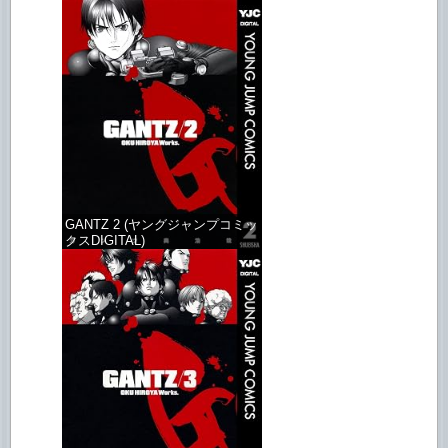
GANTZ 2 (ヤングジャンプコミッ
クスDIGITAL)